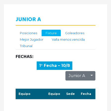
JUNIOR A
Posiciones
Fixture
Goleadores
Mejor Jugador
Valla menos vencida
Tribunal
FECHAS:
1° Fecha – 10/8
Toggle D
Junior A
Equipo
Equipo
Sede
Fecha
Horario