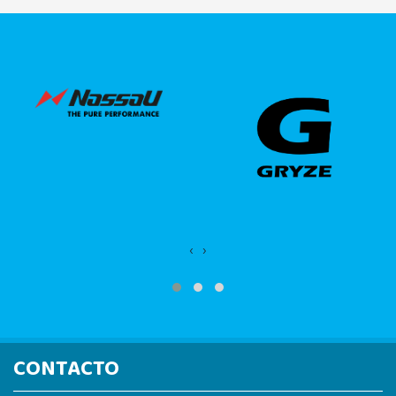
‹
›
CONTACTO