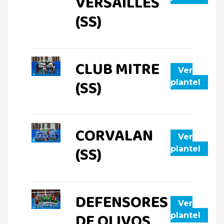
VERSAILLES
(SS)
CLUB MITRE
Ver
(SS)
plantel
CORVALAN
Ver
(SS)
plantel
DEFENSORES
Ver
DE OLIVOS
plantel