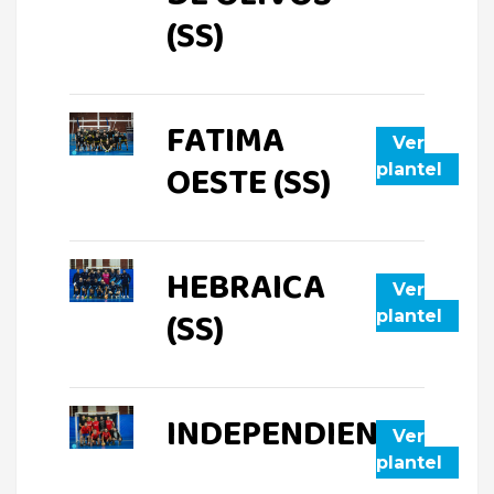
(SS)
FATIMA
Ver
OESTE (SS)
plantel
HEBRAICA
Ver
(SS)
plantel
INDEPENDIENTE
Ver
plantel