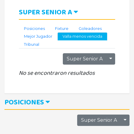
SUPER SENIOR A
Posiciones
Fixture
Goleadores
Mejor Jugador
Valla menos vencida
Tribunal
Toggle D
Super Senior A
No se encontraron resultados
POSICIONES
Tog
Super Senior A